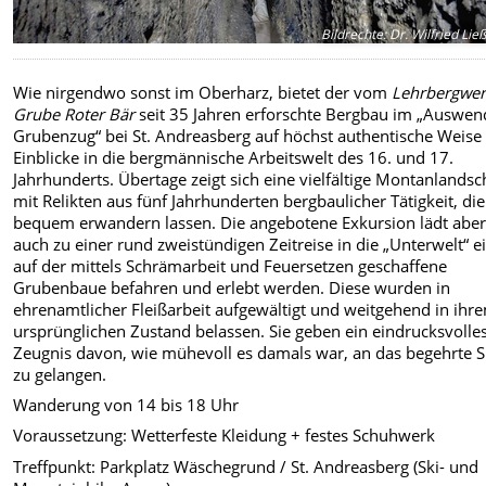
Bildrechte
:
Dr. Wilfried Li
Wie nirgendwo sonst im Oberharz, bietet der vom
Lehrbergwe
Grube Roter Bär
seit 35 Jahren erforschte Bergbau im „Auswen
Grubenzug“ bei St. Andreasberg auf höchst authentische Weise
Einblicke in die bergmännische Arbeitswelt des 16. und 17.
Jahrhunderts. Übertage zeigt sich eine vielfältige Montanlandsc
mit Relikten aus fünf Jahrhunderten bergbaulicher Tätigkeit, die
bequem erwandern lassen. Die angebotene Exkursion lädt abe
auch zu einer rund zweistündigen Zeitreise in die „Unterwelt“ ei
auf der mittels Schrämarbeit und Feuersetzen geschaffene
Grubenbaue befahren und erlebt werden. Diese wurden in
ehrenamtlicher Fleißarbeit aufgewältigt und weitgehend in ihr
ursprünglichen Zustand belassen. Sie geben ein eindrucksvolle
Zeugnis davon, wie mühevoll es damals war, an das begehrte S
zu gelangen.
Wanderung von 14 bis 18 Uhr
Voraussetzung: Wetterfeste Kleidung + festes Schuhwerk
Treffpunkt: Parkplatz Wäschegrund / St. Andreasberg (Ski- und